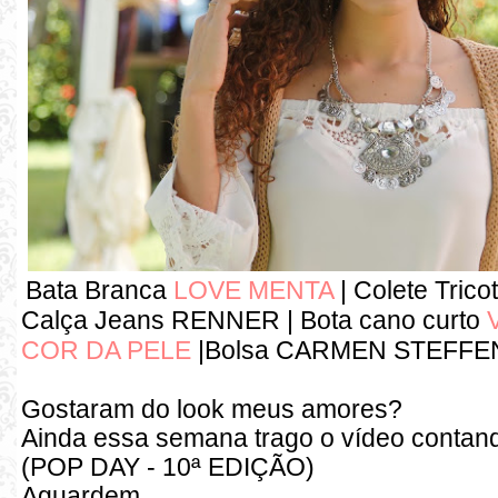
Bata Branca
LOVE MENTA
| Colete Trico
Calça Jeans RENNER | Bota cano curto
COR DA PELE
|Bolsa CARMEN STEFFE
Gostaram do look meus amores?
Ainda essa semana trago o vídeo contan
(POP DAY - 10ª EDIÇÃO)
Aguardem...