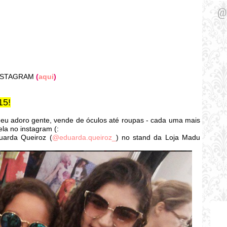
@J
INSTAGRAM
(
aqui
)
15!
e eu adoro gente, vende de óculos até roupas - cada uma mais
ela no instagram (:
uarda Queiroz (
@eduarda.queiroz_
) no stand da Loja Madu