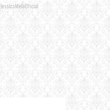
essicaMeloOficial