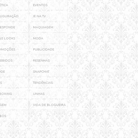
ÉTICA
EVENTOS
AUGURAÇÃO
JE NA TV
RESPONDE
MAQUIAGEM
US LOOKS
MODA
OMOÇÕES
PUBLICIDADE
CEBIDOS
RESENHAS
ÚDE
SNAPCHAT
S
TENDÊNCIAS
BOXING
UNHAS
AGEM
VIDA DE BLOGUEIRA
DEOS