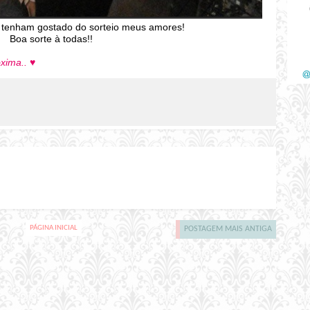
 tenham gostado do sorteio meus amores!
Boa sorte à todas!!
óxima..
♥
PÁGINA INICIAL
POSTAGEM MAIS ANTIGA