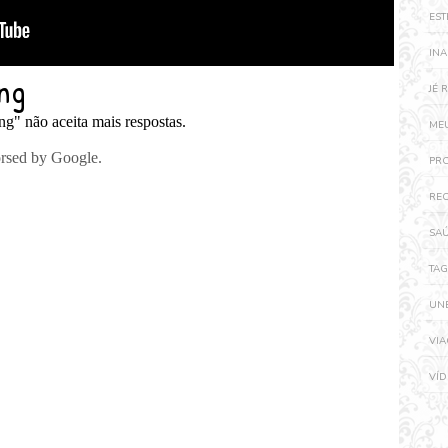
EST
IN
JÉ 
ME
PR
RE
SA
TAG
UN
VI
VÍ