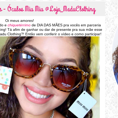
es - Óculos Miu Miu @Loja_MaduClothing
Oi meus amores!
ndo e
chiquetérrimo
de DIA DAS MÃES pra vocês em parceria
hing! Tá afim de ganhar ou dar de presente pra sua mãe esse
u Clothing?! Então vem conferir o vídeo e como participar!