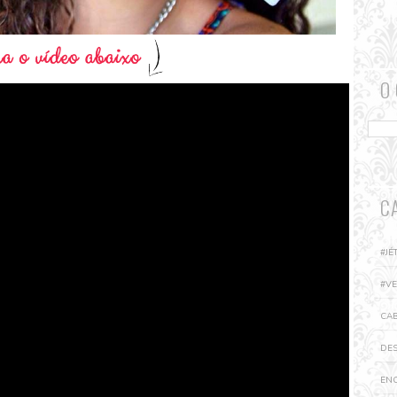
O
C
#J
#V
CA
DE
EN