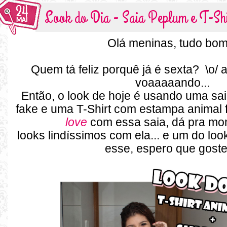
24
Look do Dia - Saia Peplum e T-Shi
MAI
Olá meninas, tudo bom
Quem tá feliz porquê já é sexta? \o/
voaaaaando...
Então, o look de hoje é usando uma sa
fake e uma T-Shirt com estampa animal 
love
com essa saia, dá pra mon
looks lindíssimos com ela... e um do loo
esse, espero que gost